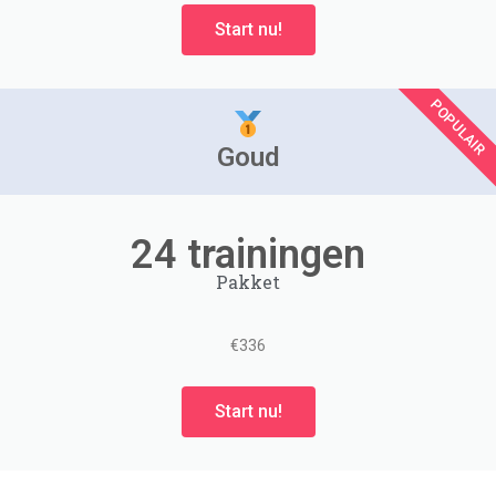
Start nu!
POPULAIR
Goud
24 trainingen
Pakket
€336
Start nu!