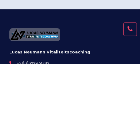
Lucas Neumann Vitaliteitscoaching
+31(0)623974243
Vitaliteitscoach.lucas@gmail.com
Waalre, Noord-Brabant
In samenwerking met:
Menu
Afspraak maken
Contact